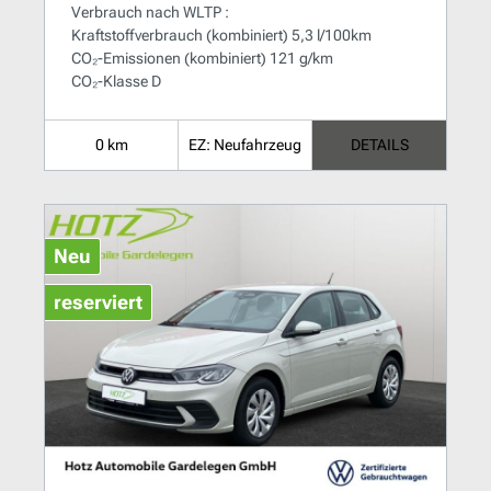
Verbrauch nach WLTP :
Kraftstoffverbrauch (kombiniert) 5,3 l/100km
CO₂-Emissionen (kombiniert) 121 g/km
CO₂-Klasse D
0 km
EZ: Neufahrzeug
DETAILS
Neu
reserviert