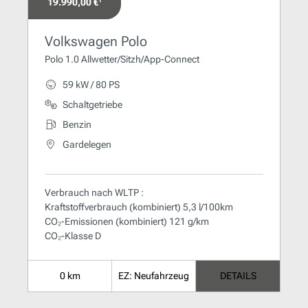
19.990,00 €¹
Volkswagen Polo
Polo 1.0 Allwetter/Sitzh/App-Connect
59 kW / 80 PS
Schaltgetriebe
Benzin
Gardelegen
Verbrauch nach WLTP :
Kraftstoffverbrauch (kombiniert) 5,3 l/100km
CO₂-Emissionen (kombiniert) 121 g/km
CO₂-Klasse D
0 km
EZ: Neufahrzeug
DETAILS