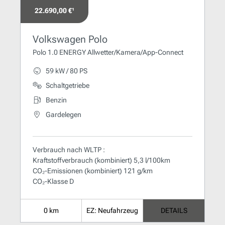
22.690,00 €¹
Volkswagen Polo
Polo 1.0 ENERGY Allwetter/Kamera/App-Connect
59 kW / 80 PS
Schaltgetriebe
Benzin
Gardelegen
Verbrauch nach WLTP :
Kraftstoffverbrauch (kombiniert) 5,3 l/100km
CO₂-Emissionen (kombiniert) 121 g/km
CO₂-Klasse D
0 km
EZ: Neufahrzeug
DETAILS