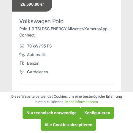
26.590,00 €¹
Volkswagen Polo
Polo 1.0 TSI DSG ENERGY Allwetter/Kamera/App-
Connect
70 kW / 95 PS
Automatik
Benzin
Gardelegen
Verbrauch nach WLTP :
Diese Website verwendet Cookies, um eine bestmögliche Erfahrung
Kraftstoffverbrauch (kombiniert) 5,4 l/100km
bieten zu können.
Mehr Informationen
CO₂-Emissionen (kombiniert) 123 g/km
CO₂-Klasse D
Nur technisch notwendige
Konfigurieren
Alle Cookies akzeptieren
0 km
EZ: Neufahrzeug
DETAILS