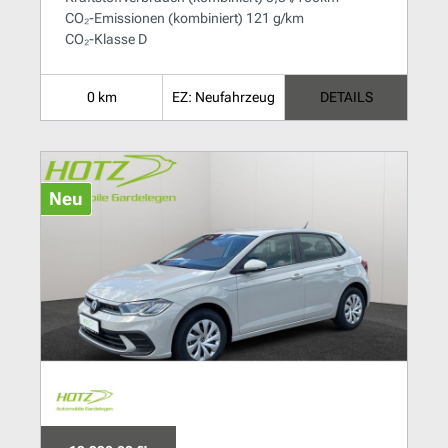
CO₂-Emissionen (kombiniert) 121 g/km
CO₂-Klasse D
0 km
EZ: Neufahrzeug
DETAILS
Neu