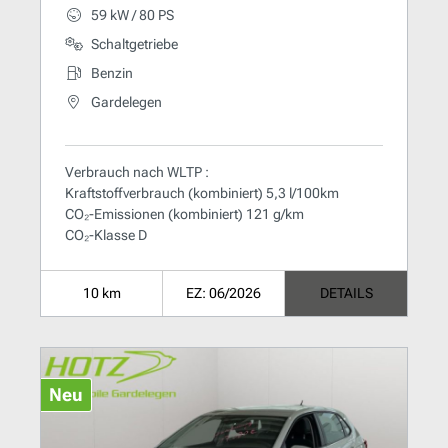
59 kW / 80 PS
Schaltgetriebe
Benzin
Gardelegen
Verbrauch nach WLTP :
Kraftstoffverbrauch (kombiniert) 5,3 l/100km
CO₂-Emissionen (kombiniert) 121 g/km
CO₂-Klasse D
10 km
EZ: 06/2026
DETAILS
Neu