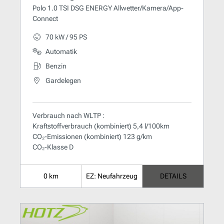
Polo 1.0 TSI DSG ENERGY Allwetter/Kamera/App-
Connect
70 kW / 95 PS
Automatik
Benzin
Gardelegen
Verbrauch nach WLTP :
Kraftstoffverbrauch (kombiniert) 5,4 l/100km
CO₂-Emissionen (kombiniert) 123 g/km
CO₂-Klasse D
0 km
EZ: Neufahrzeug
DETAILS