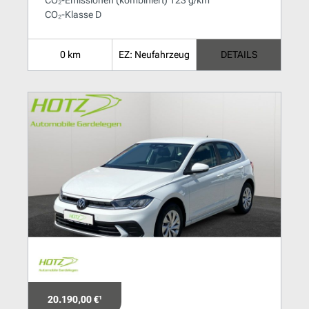
CO₂-Emissionen (kombiniert) 123 g/km
CO₂-Klasse D
0 km
EZ: Neufahrzeug
DETAILS
20.190,00 €¹