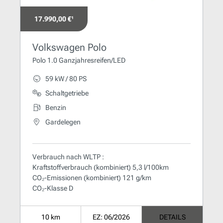
17.990,00 €¹
Volkswagen Polo
Polo 1.0 Ganzjahresreifen/LED
59 kW / 80 PS
Schaltgetriebe
Benzin
Gardelegen
Verbrauch nach WLTP :
Kraftstoffverbrauch (kombiniert) 5,3 l/100km
CO₂-Emissionen (kombiniert) 121 g/km
CO₂-Klasse D
10 km
EZ: 06/2026
DETAILS