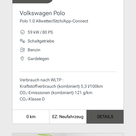
Volkswagen Polo
Polo 1.0 Allwetter/Sitzh/App-Connect
59 kW / 80 PS
Schaltgetriebe
Benzin
Gardelegen
Verbrauch nach WLTP :
Kraftstoffverbrauch (kombiniert) 5,3 l/100km
CO₂-Emissionen (kombiniert) 121 g/km
CO₂-Klasse D
0 km
EZ: Neufahrzeug
DETAILS