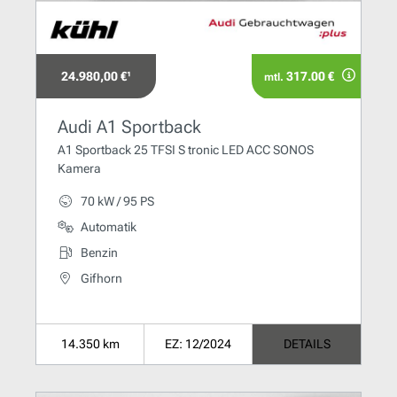
24.980,00 €¹
317.00 €
mtl.
Audi A1 Sportback
A1 Sportback 25 TFSI S tronic LED ACC SONOS
Kamera
70 kW / 95 PS
Automatik
Benzin
Gifhorn
14.350 km
EZ: 12/2024
DETAILS