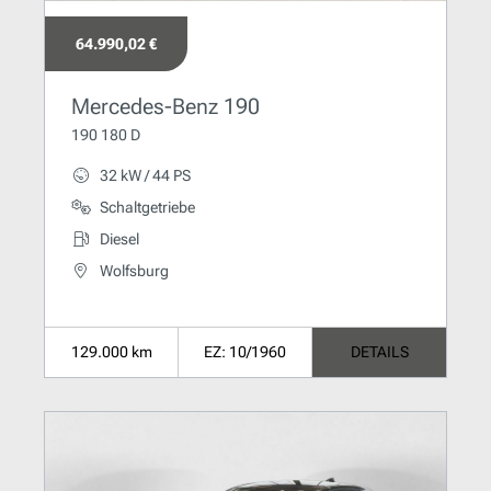
64.990,02 €
Mercedes-Benz 190
190 180 D
32 kW / 44 PS
Schaltgetriebe
Diesel
Wolfsburg
129.000 km
EZ: 10/1960
DETAILS