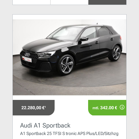
22.280,00 €¹
342.00 €
mtl.
Audi A1 Sportback
A1 Sportback 25 TFSI S tronic APS Plus/LED/Sitzhzg