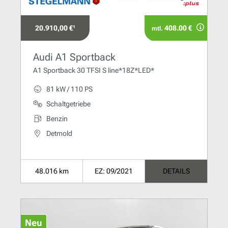
20.910,00 €¹
408.00 €
mtl.
Audi A1 Sportback
A1 Sportback 30 TFSI S line*18Z*LED*
81 kW / 110 PS
Schaltgetriebe
Benzin
Detmold
48.016 km
EZ: 09/2021
DETAILS
Neu