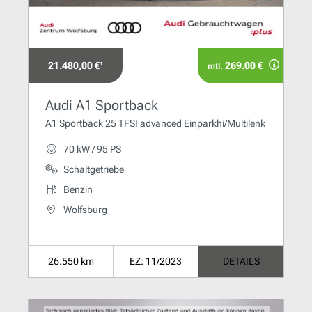
21.480,00 €¹
269.00 €
mtl.
Audi A1 Sportback
A1 Sportback 25 TFSI advanced Einparkhi/Multilenk
70 kW / 95 PS
Schaltgetriebe
Benzin
Wolfsburg
26.550 km
EZ: 11/2023
DETAILS