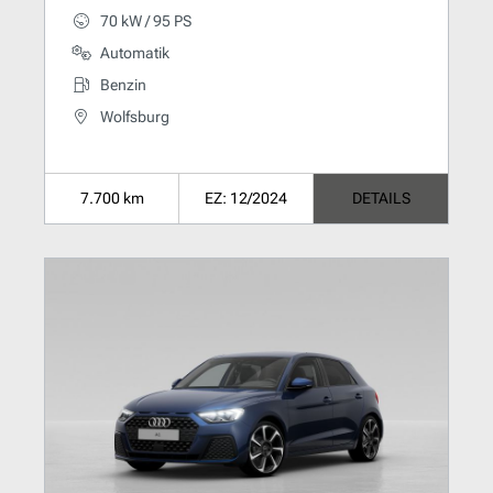
70 kW / 95 PS
Automatik
Benzin
Wolfsburg
7.700 km
EZ: 12/2024
DETAILS