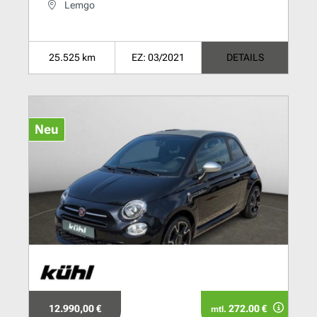
Lemgo
25.525 km
EZ: 03/2021
DETAILS
Neu
12.990,00 €
272.00 €
mtl.