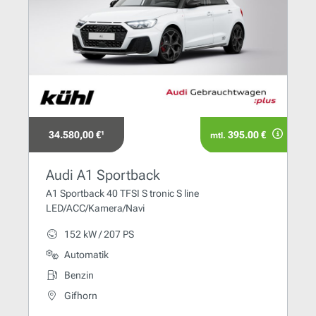
34.580,00 €¹
395.00 €
mtl.
Audi A1 Sportback
A1 Sportback 40 TFSI S tronic S line
LED/ACC/Kamera/Navi
152 kW / 207 PS
Automatik
Benzin
Gifhorn