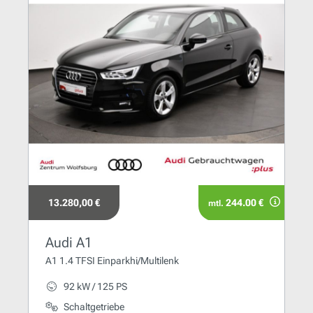
13.280,00 €
244.00 €
mtl.
Audi A1
A1 1.4 TFSI Einparkhi/Multilenk
92 kW / 125 PS
Schaltgetriebe