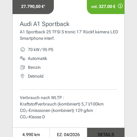
27.790,00 €¹
327.00 €
mtl.
Audi A1 Sportback
A1 Sportback 25 TFSI S tronic 17' Rückf.kamera LED
Smartphone interf.
70 kW / 95 PS
Automatik
Benzin
Detmold
Verbrauch nach WLTP :
Kraftstoffverbrauch (kombiniert) 5,7 l/100km
CO₂-Emissionen (kombiniert) 129 g/km
CO₂-Klasse D
4.990 km
EZ: 04/2026
DETAILS