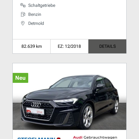
Schaltgetriebe
Benzin
Detmold
82.639 km
EZ: 12/2018
DETAILS
Neu