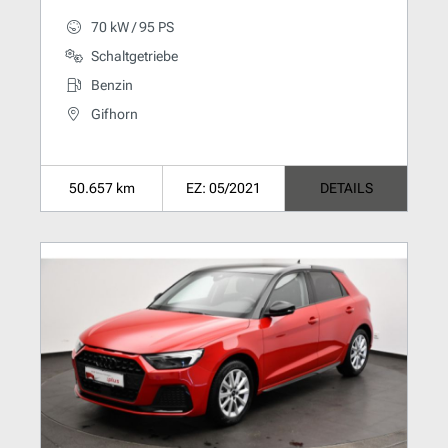
70 kW / 95 PS
Schaltgetriebe
Benzin
Gifhorn
50.657 km
EZ: 05/2021
DETAILS