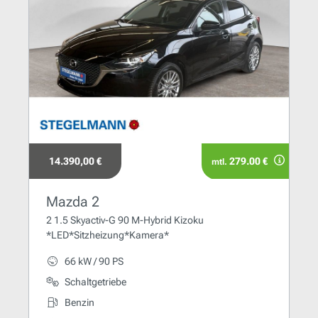
14.390,00 €
279.00 €
mtl.
Mazda 2
2 1.5 Skyactiv-G 90 M-Hybrid Kizoku
*LED*Sitzheizung*Kamera*
66 kW / 90 PS
Schaltgetriebe
Benzin