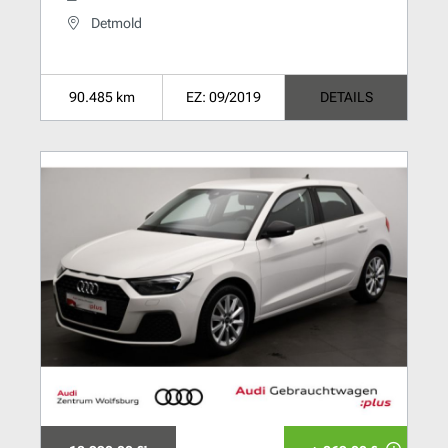
Detmold
90.485 km
EZ: 09/2019
DETAILS