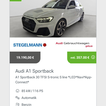
19.190,00 €
357.00 €
mtl.
Audi A1 Sportback
A1 Sportback 30 TFSI S-tronic S line *LED*Navi*App-
Connect*
85 kW / 116 PS
Automatik
Benzin