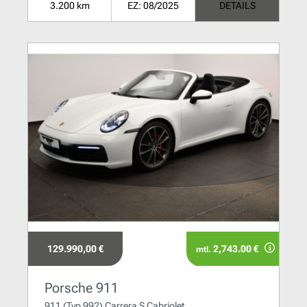
3.200 km
EZ: 08/2025
DETAILS
129.990,00 €
2,743.00 €
mtl.
Porsche 911
911 (Typ 992) Carrera S Cabriolet