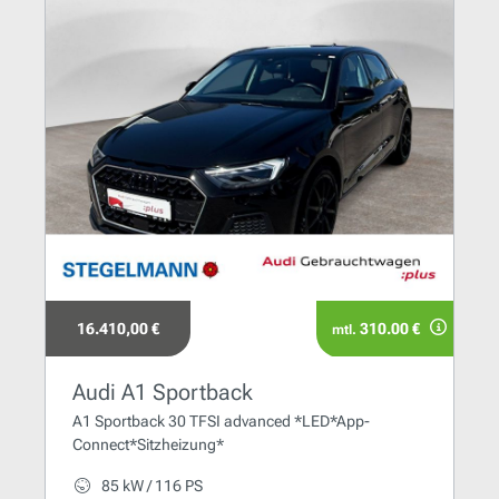
16.410,00 €
310.00 €
mtl.
Audi A1 Sportback
A1 Sportback 30 TFSI advanced *LED*App-
Connect*Sitzheizung*
85 kW / 116 PS