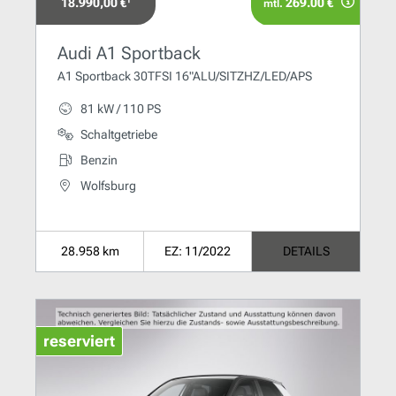
18.990,00 €¹
269.00 €
mtl.
Audi A1 Sportback
A1 Sportback 30TFSI 16"ALU/SITZHZ/LED/APS
81 kW / 110 PS
Schaltgetriebe
Benzin
Wolfsburg
28.958 km
EZ: 11/2022
DETAILS
reserviert