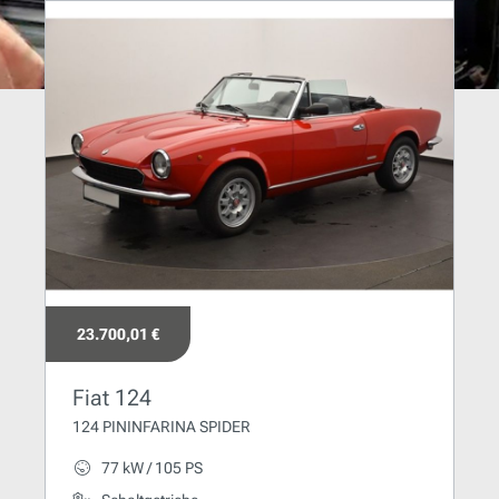
23.700,01 €
Fiat 124
124 PININFARINA SPIDER
77 kW / 105 PS