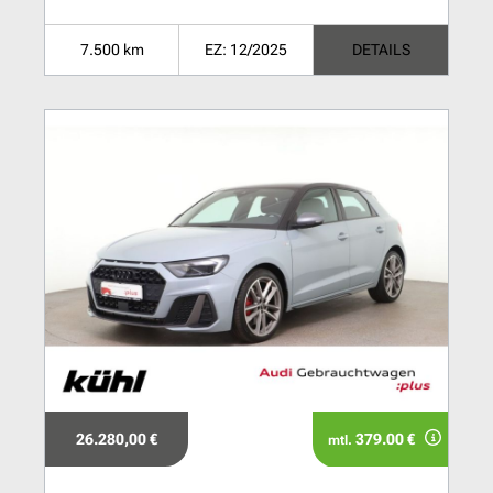
7.500 km
EZ: 12/2025
DETAILS
26.280,00 €
379.00 €
mtl.