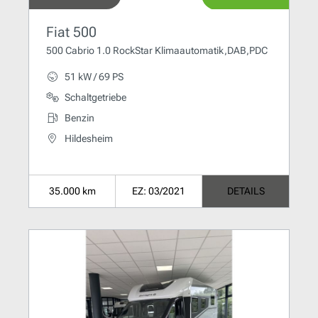
Fiat 500
500 Cabrio 1.0 RockStar Klimaautomatik,DAB,PDC
51 kW / 69 PS
Schaltgetriebe
Benzin
Hildesheim
35.000 km
EZ: 03/2021
DETAILS