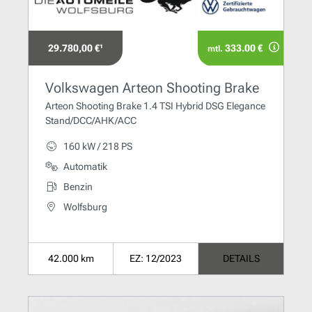
29.780,00 €¹
333.00 €
mtl.
Volkswagen Arteon Shooting Brake
Arteon Shooting Brake 1.4 TSI Hybrid DSG Elegance
Stand/DCC/AHK/ACC
160 kW / 218 PS
Automatik
Benzin
Wolfsburg
42.000 km
EZ: 12/2023
DETAILS