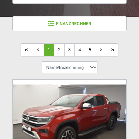
FINANZRECHNER
1
2
3
4
5