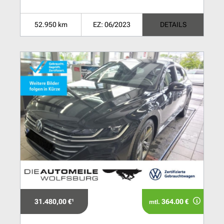
52.950 km
EZ: 06/2023
DETAILS
31.480,00 €¹
364.00 €
mtl.