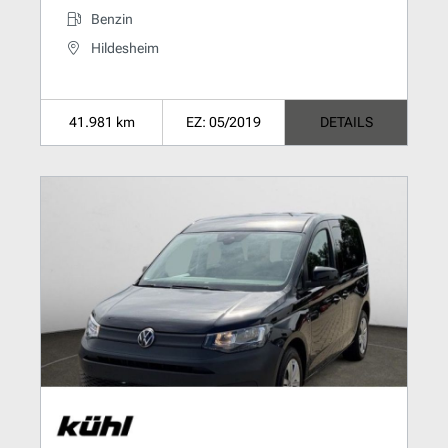
Benzin
Hildesheim
41.981 km
EZ: 05/2019
DETAILS