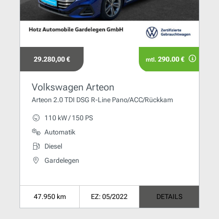
29.280,00 €
290.00 €
mtl.
Volkswagen Arteon
Arteon 2.0 TDI DSG R-Line Pano/ACC/Rückkam
110 kW / 150 PS
Automatik
Diesel
Gardelegen
47.950 km
EZ: 05/2022
DETAILS