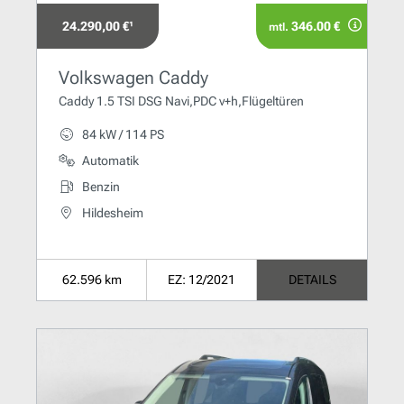
24.290,00 €¹
346.00 €
mtl.
Volkswagen Caddy
Caddy 1.5 TSI DSG Navi,PDC v+h,Flügeltüren
84 kW / 114 PS
Automatik
Benzin
Hildesheim
62.596 km
EZ: 12/2021
DETAILS