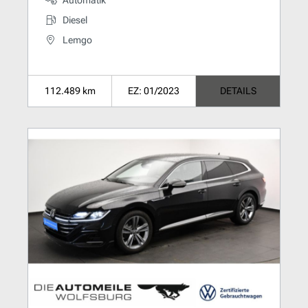
Diesel
Lemgo
112.489 km
EZ: 01/2023
DETAILS