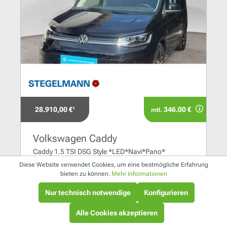
28.910,00 €¹
346.00 €
mtl.
Volkswagen Caddy
Caddy 1.5 TSI DSG Style *LED*Navi*Pano*
Diese Website verwendet Cookies, um eine bestmögliche Erfahrung
84 kW / 114 PS
bieten zu können.
Mehr Informationen
Automatik
Nur technisch notwendige
Konfigurieren
Benzin
Alle Cookies akzeptieren
Lemgo