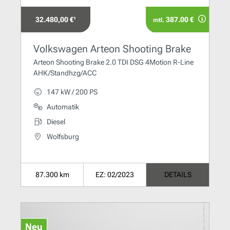
32.480,00 €¹
387.00 €
mtl.
Volkswagen Arteon Shooting Brake
Arteon Shooting Brake 2.0 TDI DSG 4Motion R-Line
AHK/Standhzg/ACC
147 kW / 200 PS
Automatik
Diesel
Wolfsburg
87.300 km
EZ: 02/2023
DETAILS
Neu