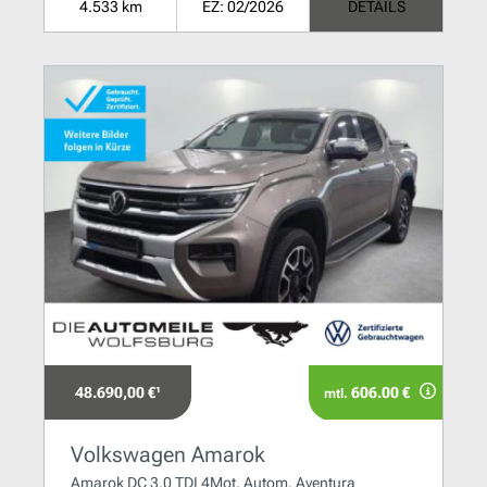
4.533 km
EZ: 02/2026
DETAILS
48.690,00 €¹
606.00 €
mtl.
Volkswagen Amarok
Amarok DC 3.0 TDI 4Mot. Autom. Aventura