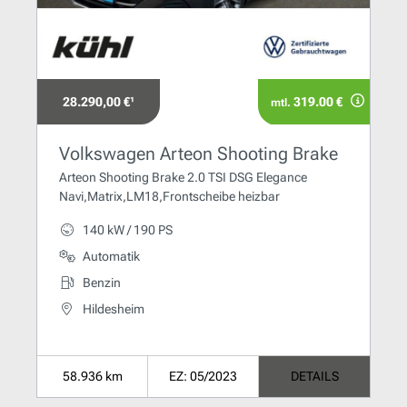
28.290,00 €¹
319.00 €
mtl.
Volkswagen Arteon Shooting Brake
Arteon Shooting Brake 2.0 TSI DSG Elegance
Navi,Matrix,LM18,Frontscheibe heizbar
140 kW / 190 PS
Automatik
Benzin
Hildesheim
58.936 km
EZ: 05/2023
DETAILS