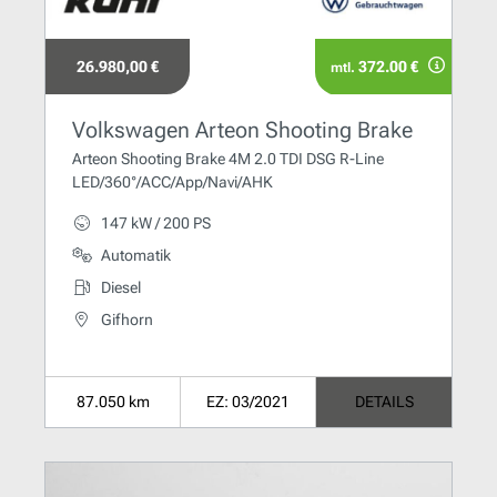
26.980,00 €
372.00 €
mtl.
Volkswagen Arteon Shooting Brake
Arteon Shooting Brake 4M 2.0 TDI DSG R-Line
LED/360°/ACC/App/Navi/AHK
147 kW / 200 PS
Automatik
Diesel
Gifhorn
87.050 km
EZ: 03/2021
DETAILS