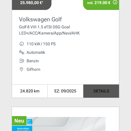
25.980,00 €¹
219.00 €
mtl.
Volkswagen Golf
Golf 8 VIII 1.5 eTSI DSG Goal
LED+/ACC/Kamera/App/Navi/AHK
110 kW / 150 PS
Automatik
Benzin
Gifhorn
24.820 km
EZ: 09/2025
DETAILS
Neu