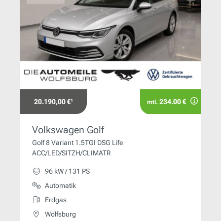
20.190,00 €¹
234.00 €
mtl.
Volkswagen Golf
Golf 8 Variant 1.5TGI DSG Life
ACC/LED/SITZH/CLIMATR
96 kW / 131 PS
Automatik
Erdgas
Wolfsburg