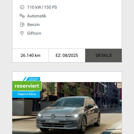
110 kW / 150 PS
Automatik
Benzin
Gifhorn
26.140 km
EZ: 08/2025
DETAILS
reserviert