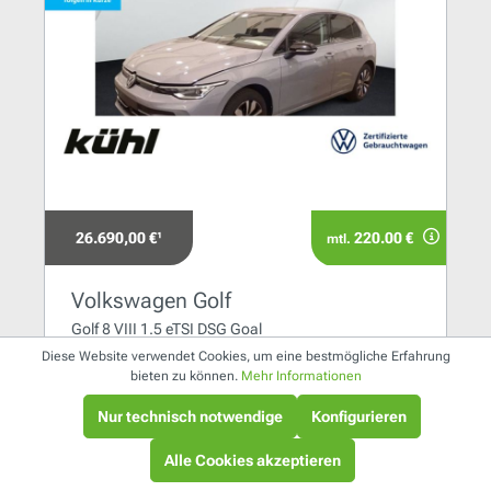
26.690,00 €¹
220.00 €
mtl.
Volkswagen Golf
Golf 8 VIII 1.5 eTSI DSG Goal
LED+/ACC/Kamera/App/Navi/AHK
Diese Website verwendet Cookies, um eine bestmögliche Erfahrung
bieten zu können.
Mehr Informationen
110 kW / 150 PS
Nur technisch notwendige
Konfigurieren
Automatik
Benzin
Alle Cookies akzeptieren
Gifhorn