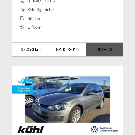
81 kW / 110 PS
Schaltgetriebe
Benzin
Gifhorn
58.090 km
EZ: 04/2016
DETAILS