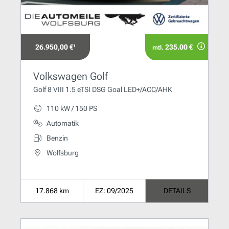
26.950,00 €¹
235.00 €
mtl.
Volkswagen Golf
Golf 8 VIII 1.5 eTSI DSG Goal LED+/ACC/AHK
110 kW / 150 PS
Automatik
Benzin
Wolfsburg
17.868 km
EZ: 09/2025
DETAILS