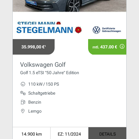
35.998,00 €¹
437.00 €
mtl.
Volkswagen Golf
Golf 1.5 eTSI "50 Jahre" Edition
110 kW / 150 PS
Schaltgetriebe
Benzin
Lemgo
14.900 km
EZ: 11/2024
DETAILS