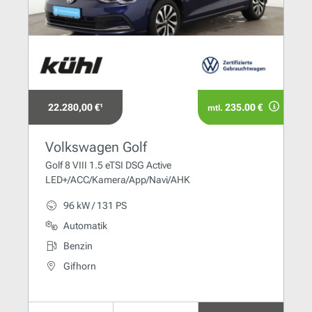
22.280,00 €¹
235.00 €
mtl.
Volkswagen Golf
Golf 8 VIII 1.5 eTSI DSG Active
LED+/ACC/Kamera/App/Navi/AHK
96 kW / 131 PS
Automatik
Benzin
Gifhorn