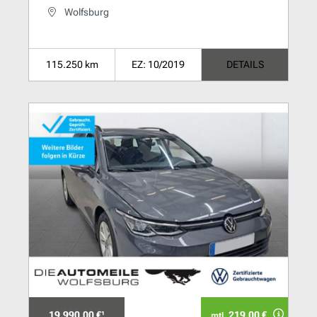
Wolfsburg
115.250 km
EZ: 10/2019
DETAILS
19.990,00 €¹
219.00 €
mtl.