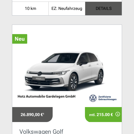
10 km
EZ: Neufahrzeug
DETAILS
Neu
26.890,00 €¹
215.00 €
mtl.
Volkswagen Golf