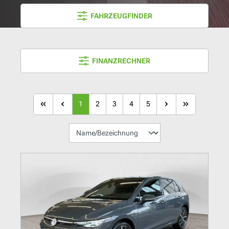
FAHRZEUGFINDER
FINANZRECHNER
1
2
3
4
5