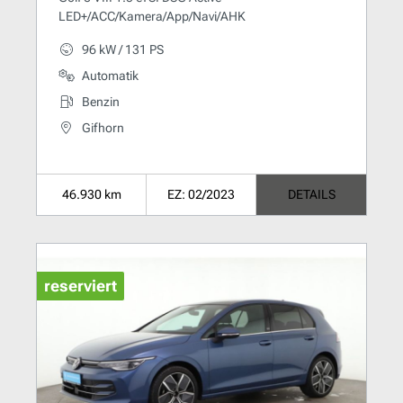
LED+/ACC/Kamera/App/Navi/AHK
96 kW / 131 PS
Automatik
Benzin
Gifhorn
46.930 km
EZ: 02/2023
DETAILS
reserviert