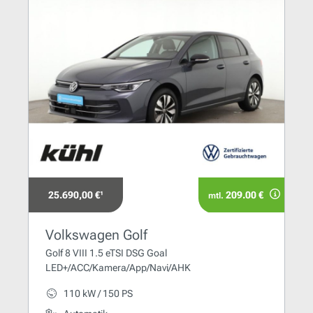
25.690,00 €¹
209.00 €
mtl.
Volkswagen Golf
Golf 8 VIII 1.5 eTSI DSG Goal
LED+/ACC/Kamera/App/Navi/AHK
110 kW / 150 PS