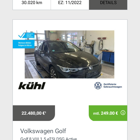
30.020 km
EZ: 11/2022
DETAILS
22.480,00 €¹
249.00 €
mtl.
Volkswagen Golf
Golf 8 VIII 1.5 eTSI DSG Active