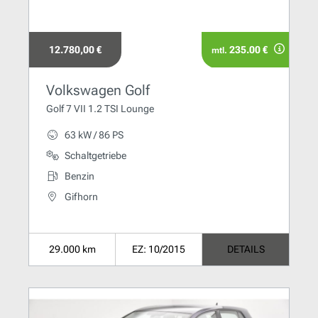
12.780,00 €
235.00 €
mtl.
Volkswagen Golf
Golf 7 VII 1.2 TSI Lounge
63 kW / 86 PS
Schaltgetriebe
Benzin
Gifhorn
29.000 km
EZ: 10/2015
DETAILS