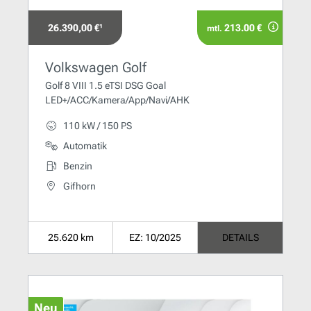
26.390,00 €¹
213.00 €
mtl.
Volkswagen Golf
Golf 8 VIII 1.5 eTSI DSG Goal
LED+/ACC/Kamera/App/Navi/AHK
110 kW / 150 PS
Automatik
Benzin
Gifhorn
25.620 km
EZ: 10/2025
DETAILS
Neu