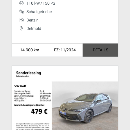
110 kW / 150 PS
Schaltgetriebe
Benzin
Detmold
14.900 km
EZ: 11/2024
DETAILS