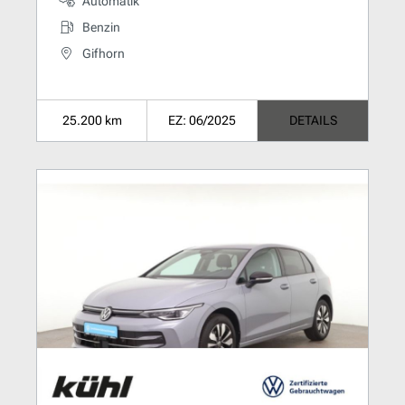
Automatik
Benzin
Gifhorn
25.200 km
EZ: 06/2025
DETAILS