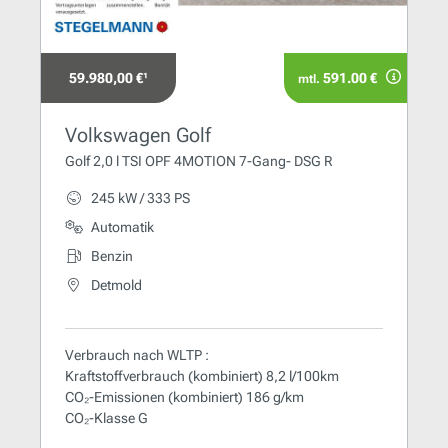
59.980,00 €¹
591.00 €
mtl.
Volkswagen Golf
Golf 2,0 l TSI OPF 4MOTION 7-Gang- DSG R
245 kW / 333 PS
Automatik
Benzin
Detmold
Verbrauch nach WLTP :
Kraftstoffverbrauch (kombiniert) 8,2 l/100km
CO₂-Emissionen (kombiniert) 186 g/km
CO₂-Klasse G