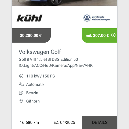
30.280,00 €¹
307.00 €
mtl.
Volkswagen Golf
Golf 8 VIII 1.5 eTSI DSG Edition 50
IQ.Light/ACC/HuD/Kamera/App/Navi/AHK
110 kW / 150 PS
Automatik
Benzin
Gifhorn
16.680 km
EZ: 04/2025
DETAILS