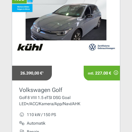
26.390,00 €¹
227.00 €
mtl.
Volkswagen Golf
Golf 8 VIII 1.5 eTSI DSG Goal
LED+/ACC/Kamera/App/Navi/AHK
110 kW / 150 PS
Automatik
Benzin