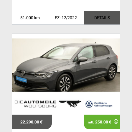
51.000 km
EZ: 12/2022
DETAILS
22.290,00 €¹
250.00 €
mtl.