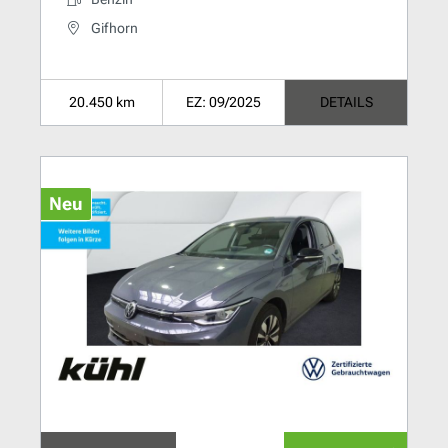
Gifhorn
20.450 km
EZ: 09/2025
DETAILS
Neu