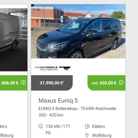
606.00 €
31.990,00 €¹
420.00 €
.
mtl.
Maxus Euniq 5
EUNIQ 5 Batteriekap.: 70 kWh Reichweite:
350 - 420 km
ktro
130 kW / 177
Elektro
PS
lfsburg
Wolfsburg