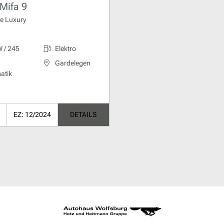
Mifa 9
te Luxury
 / 245
Elektro
Gardelegen
atik
EZ: 12/2024
DETAILS