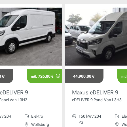
 €¹
726.00 €
44.900,00 €¹
mtl.
mtl
eDELIVER 9
Maxus eDELIVER 9
 Panel Van L3H2
eDELIVER 9 Panel Van L3H3
 / 204
Elektro
150 kW / 204
Ele
PS
Wolfsburg
Wo