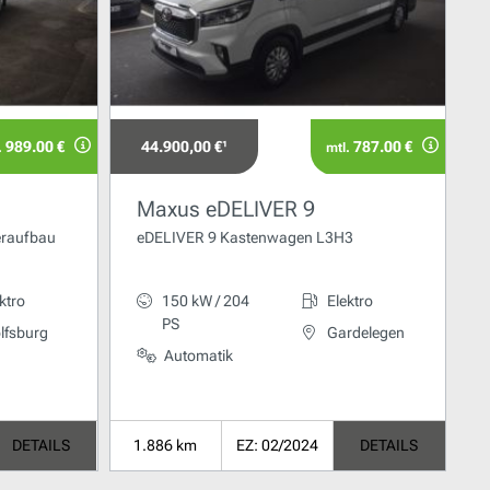
989.00 €
44.900,00 €¹
787.00 €
.
mtl.
Maxus eDELIVER 9
eraufbau
eDELIVER 9 Kastenwagen L3H3
ktro
150 kW / 204
Elektro
PS
lfsburg
Gardelegen
Automatik
DETAILS
1.886 km
EZ: 02/2024
DETAILS