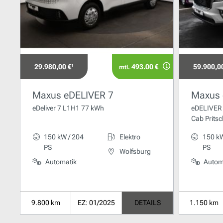
29.980,00 €¹
493.00 €
59.900,00
mtl.
Maxus eDELIVER 7
Maxus 
eDeliver 7 L1H1 77 kWh
eDELIVER 
Cab Prits
150 kW / 204
Elektro
150 kW
PS
PS
Wolfsburg
Automatik
Autom
9.800 km
EZ: 01/2025
DETAILS
1.150 km