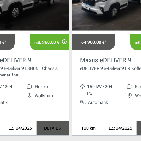
 €¹
960.00 €
64.900,00 €¹
mtl.
mtl
eDELIVER 9
Maxus eDELIVER 9
9 E-Deliver 9 L3H0N1 Chassis
eDELIVER 9 e-Deliver 9 LR Koff
chenaufbau
 / 204
Elektro
150 kW / 204
Ele
PS
Wolfsburg
Wo
atik
Automatik
EZ: 04/2025
DETAILS
100 km
EZ: 04/2025