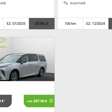
atik
Automatik
EZ: 01/2025
DETAILS
100 km
EZ: 12/2024
 €¹
697.00 €
mtl.