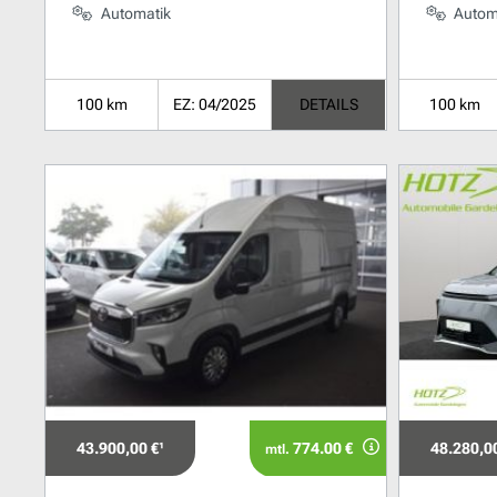
Automatik
Autom
100 km
EZ: 04/2025
DETAILS
100 km
43.900,00 €¹
774.00 €
48.280,00
mtl.