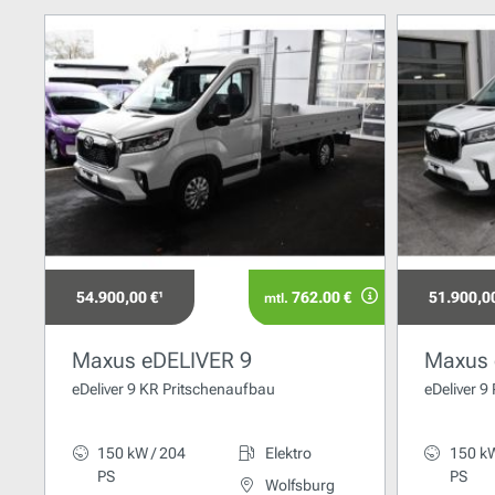
54.900,00 €¹
762.00 €
51.900,00
mtl.
Maxus eDELIVER 9
Maxus 
eDeliver 9 KR Pritschenaufbau
eDeliver 9
150 kW / 204
Elektro
150 kW
PS
PS
Wolfsburg