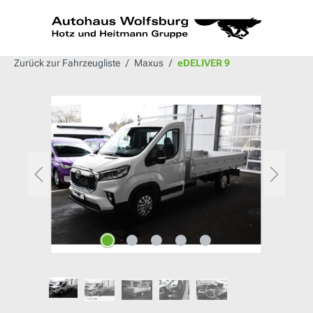
alt springen
Zurück zur Fahrzeugliste
Maxus
eDELIVER 9
Bildergalerie überspringen