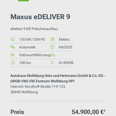
Maxus eDELIVER 9
eDeliver 9 KR Pritschenaufbau
150 kW / 204 PS
Elektro
Automatik
04/2025
Gebrauchtfahrzeug
100 km
A149096
Autohaus Wolfsburg Hotz und Heitmann GmbH & Co. KG -
(WOB-VW) VW Zentrum Wolfsburg HPI
Heinrich-Nordhoff-Straße 119-123
38440 Wolfsburg
Preis
54.900,00 €¹