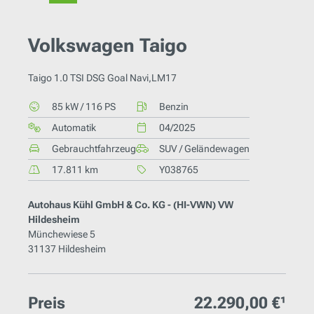
Volkswagen Taigo
Taigo 1.0 TSI DSG Goal Navi,LM17
85 kW / 116 PS
Benzin
Automatik
04/2025
Gebrauchtfahrzeug
SUV / Geländewagen
17.811 km
Y038765
Autohaus Kühl GmbH & Co. KG - (HI-VWN) VW
Hildesheim
Münchewiese 5
31137 Hildesheim
Preis
22.290,00 €¹