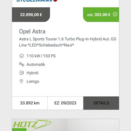
22.890,00 €
302.00 €
mtl.
Opel Astra
Astra L Sports Tourer 1.6 Turbo Plug-in-Hybrid Aut. GS
Line *LED*Schiebedach*Navi*
110 kW / 150 PS
Automatik
Hybrid
Lemgo
33.892 km
EZ: 09/2023
DETAILS