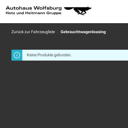
springen
Zur Hauptnavigation springen
Zurück zur Fahrzeugliste
Gebrauchtwagenleasing
Keine Produkte gefunden.