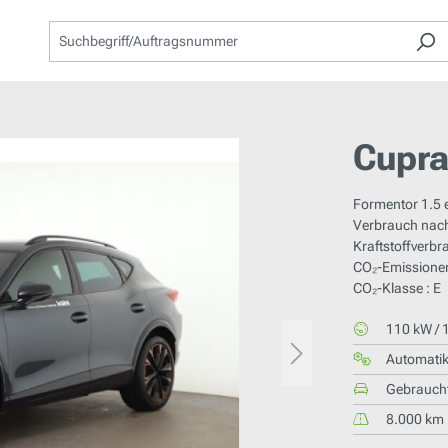
Cupra
Formentor 1.5 
Verbrauch nac
Kraftstoffverbr
CO₂-Emissionen
CO₂-Klasse : E
110 kW / 
Automati
Gebrauch
8.000 km