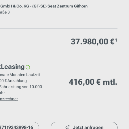
 GmbH & Co. KG - (GF-SE) Seat Zentrum Gifhorn
raße 3
37.980,00 €¹
tLeasing
onate
Monaten Laufzeit
416,00 €
mtl.
00 €
Anzahlung
 Fahrleistung von
10.000
ahr
nzrechner
371)9343998-16
Jetzt anfragen