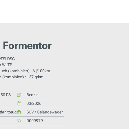
 Formentor
eTSI DSG
h WLTP
auch (kombiniert) : 6 l/100km
 (kombiniert) : 137 g/km
150 PS
Benzin
k
03/2026
tfahrzeug
SUV / Geländewagen
R009979