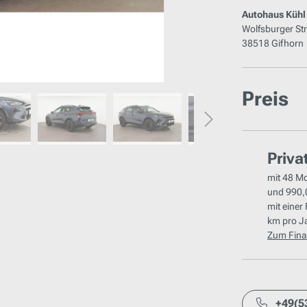
Autohaus Kühl
Wolfsburger St
38518 Gifhorn
Preis
Priva
mit
48 M
und
990,
mit einer
km
pro J
Zum Fina
+49(5