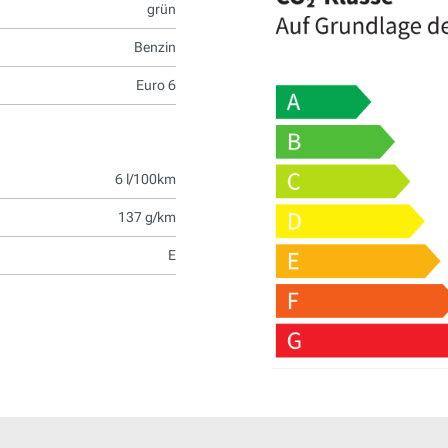
grün
Benzin
Euro 6
6 l/100km
137 g/km
E