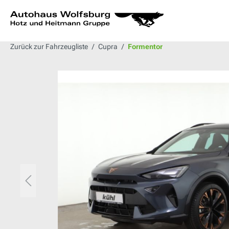
springen
Zur Hauptnavigation springen
Zurück zur Fahrzeugliste
Cupra
Formentor
Bildergalerie überspringen