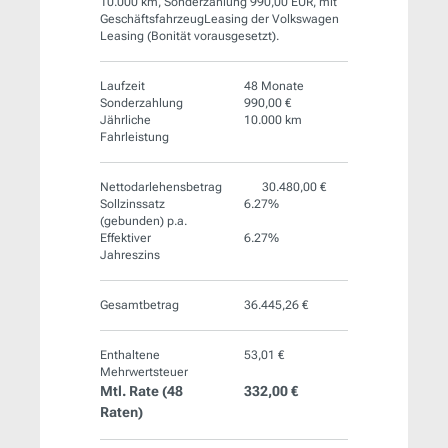
10.000 km, Sonderzahlung 990,00 EUR, mit
GeschäftsfahrzeugLeasing der Volkswagen
Leasing (Bonität vorausgesetzt).
Laufzeit
48 Monate
Sonderzahlung
990,00 €
Jährliche
10.000 km
Fahrleistung
Nettodarlehensbetrag
30.480,00 €
Sollzinssatz
6.27%
(gebunden) p.a.
Effektiver
6.27%
Jahreszins
Gesamtbetrag
36.445,26 €
Enthaltene
53,01 €
Mehrwertsteuer
Mtl. Rate (
48
332,00 €
Raten)