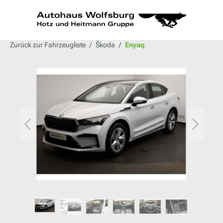
alt springen
Zurück zur Fahrzeugliste
Škoda
Enyaq
Bildergalerie überspringen